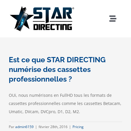
Passer
au
contenu
Toggle
Naviga
ACCUEIL
NUMERISATIONS & TRANSFERTS
Est ce que STAR DIRECTING
numérise des cassettes
POST PRODUCTION & SERVICES
professionnelles ?
CONTACT & INFORMATIONS
OUi, nous numérisons en FullHD tous les formats de
cassettes professionnelles comme les cassettes Betacam,
Umatic, DVcam, DVCpro, D1, D2, M2.
Par
admin6159
|
février 28th, 2016
|
Pricing