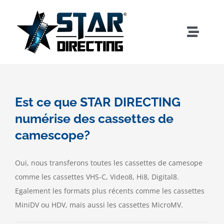
Passer
au
contenu
Toggle
Naviga
ACCUEIL
NUMERISATIONS & TRANSFERTS
Est ce que STAR DIRECTING
numérise des cassettes de
POST PRODUCTION & SERVICES
camescope?
CONTACT & INFORMATIONS
Oui, nous transferons toutes les cassettes de camesope
comme les cassettes VHS-C, Video8, Hi8, Digital8.
Egalement les formats plus récents comme les cassettes
MiniDV ou HDV, mais aussi les cassettes MicroMV.